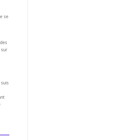
se se
,
 des
 sur
 suis
ant
e