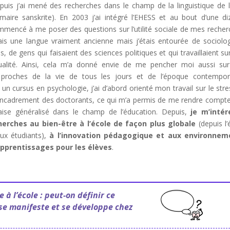
 puis j’ai mené des recherches dans le champ de la linguistique de l
aire sanskrite). En 2003 j’ai intégré l’EHESS et au bout d’une di
ommencé à me poser des questions sur l’utilité sociale de mes recher
diais une langue vraiment ancienne mais j’étais entourée de sociolo
, de gens qui faisaient des sciences politiques et qui travaillaient su
tualité. Ainsi, cela m’a donné envie de me pencher moi aussi su
 proches de la vie de tous les jours et de l’époque contempor
n cursus en psychologie, j’ai d’abord orienté mon travail sur le stre
’encadrement des doctorants, ce qui m’a permis de me rendre compte 
laise généralisé dans le champ de l’éducation. Depuis,
je m’intér
erches au bien-être à l’école de façon plus globale
(depuis l’
aux étudiants),
à l’innovation pédagogique et aux environnem
apprentissages pour les élèves
.
 à l’école : peut-on définir ce
 se manifeste et se développe chez