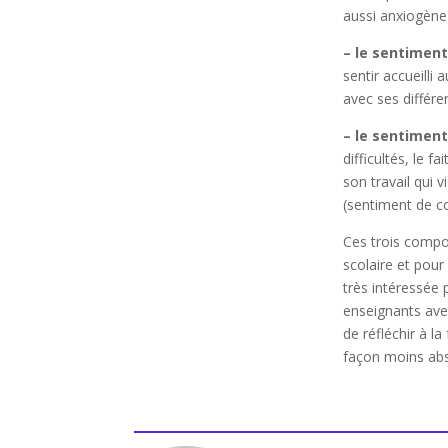
aussi anxiogène 
– le sentimen
sentir accueilli 
avec ses différe
– le sentimen
difficultés, le 
son travail qui v
(sentiment de co
Ces trois compo
scolaire et pour
très intéressée 
enseignants avec
de réfléchir à l
façon moins abs