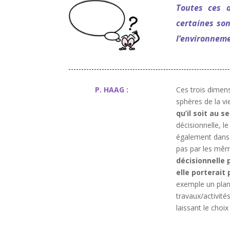
Toutes ces d
certaines son
l’environneme
P. HAAG :
Ces trois dimens
sphères de la vi
qu’il soit au s
décisionnelle, 
également dans l
pas par les même
décisionnelle 
elle porterait
exemple un plan 
travaux/activité
laissant le choi