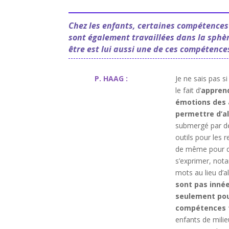
Chez les enfants, certaines compétences
sont également travaillées dans la sphère
être est lui aussi une de ces compétence
P. HAAG :
Je ne sais pas s
le fait d’
apprend
émotions des 
permettre d’al
submergé par de 
outils pour les r
de même pour de
s’exprimer, not
mots au lieu d’a
sont pas innée
seulement pour
compétences tr
enfants de mili