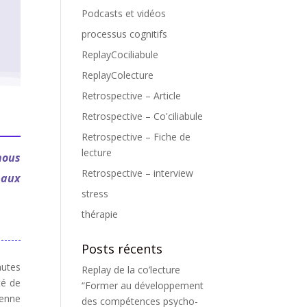
Podcasts et vidéos
processus cognitifs
ReplayCociliabule
ReplayColecture
Retrospective – Article
Retrospective – Co'ciliabule
Retrospective – Fiche de
lecture
nous
Retrospective – interview
paux
stress
thérapie
Posts récents
autes
Replay de la co’lecture
té de
“Former au développement
ienne
des compétences psycho-