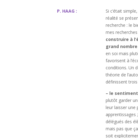
P. HAAG :
Si c’était simple
réalité se prése
recherche : le bi
mes recherches 
construire à l
grand nombre 
en soi mais plut
favorisent à l’é
conditions. Un d
théorie de l’aut
définissent tro
– le sentimen
plutôt garder un
leur laisser une 
apprentissages ;
délégués des él
mais pas que ça 
soit expliciteme