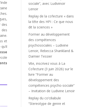
’Inde
sociale”, avec Ludivinoir
zaine
Lenoir
ches.
Replay de la co’lecture « dans
gues,
la tête des HPI : Ce que nous
r des
dit la sciences »
r des
Former au développement
aine.
des compétences
ss et
psychosociales – Ludivine
qu’il
Lenoir, Rebecca Shankland &
esse
Damier Tessier
école
ents
Vite, inscrivez vous à La
Co’lecture (3 juin 2026) sur le
livre “Former au
développement des
compétences psycho-sociale”
– Invitation de Ludivine Lenoir
Replay du co’ciliabule
“Stereotype de genre et