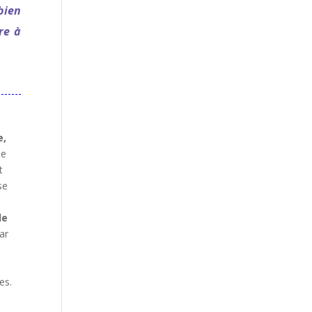
bien
re à
e,
de
t
se
le
par
es.