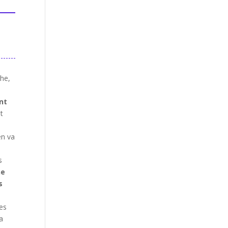
che,
nt
t
en va
s
ne
s
es
a