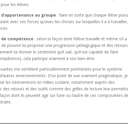
pour les élèves.
t d’appartenance au groupe
: faire en sorte que chaque élève puis
autant avec ses forces qu’avec les choses sur lesquelles il a à travailler
nces
t de compétence
: selon la façon dont l’élève travaille et même s’il a
fait de pouvoir lui proposer une progression pédagogique et des retours
iennent lui donner le sentiment qu’il sait, qu’il est capable de faire
mpétence), cela participe vraiment à son bien-être.
santes me semblent particulièrement pertinentes pour le système
 d’autres environnements. D’un point de vue vraiment pragmatique, je
par les interventions en milieu scolaire, notamment auprès des
 des retours et des outils comme des grilles de lecture leur permett
a façon dont ils peuvent agir sur l’une ou l’autre de ces composantes d
traite.