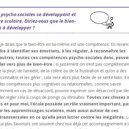
 psycho-sociales se développent et
 scolaire. Diriez-vous que le bien-
s à développer ?
i je dirais que le bien-être en lui-même est une compétence. En revan
re à identifier ses émotions, à les réguler, à reconnaître les
autres, toutes ces compétences psycho-sociales donc, peuve
ler vers plus de bien-être
; si justement on n’est pas complètemen
la peur, de l’anxiété, de la colère ou de la frustration et qu’on a des
econnaître et les gérer ; cela sera alors plus facile de se sentir bien. Il 
s compétences plus cognitives ou relationnelles, comme savoir
amment en cas de désaccord, pouvoir exprimer son désaccord par de
ller régler cela à coups de poings ou d’insultes.
Toutes ces choses 
s et pour moi, l’école possède un rôle vraiment important, pa
 les apprentissages scolaires, mais aussi autour de ces
ansversales en ce qu’elle peut lutter contre les inégalités.
L
eux plus favorisés ont souvent chez eux déjà cet accompagnement à l