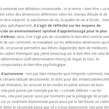
, il existerait une définition consensuelle ; or le terme « bien-être » va 
nter selon des dimensions différentes selon les champs d’étude et de
en-être subjectif, la satisfaction de vie, la qualité de vie à l’école… Da
plus spécifiquement,
il s’agit de réfléchir sur les moyens de
’école un environnement optimal d’apprentissage pour le plus
d’élèves.
Ainsi, il ne s’agit pas de considérer le bien-être comme une
ôt de voir comment, en travaillant sur les différentes dimensions qui l
cole, on pourrait permettre aux élèves d’apprendre dans de meilleures
es cadres théoriques que j’aime beaucoup sur le bien-être est celui de
o-détermination (Self-determination theory) de Rayan et Deci. Ils
is composantes du bien-être psychologique :
t d’autonomie
: non pas faire n’importe quoi n’importe comment, ma
e certaine latitude décisionnelle, et donc pour des enfants/adolescent
part d’initiative, les associer et les rendre en partie acteurs de leurs
 cela peut passer par exemple par les « conseils d’élèves » ou les
èves, cela peut passer aussi par moments par la pédagogie de projet,
car ce sentiment d’autonomie passe aussi par le fait d’avoir un cadre
nt défini et sécurisant parce que s’il y a trop d’autonomie cela peut êtr