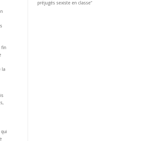
préjugés sexiste en classe”
en
ns
 fin
e
 la
is
s,
 qui
e