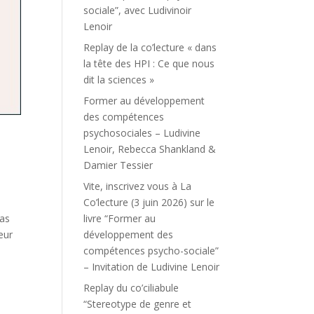
sociale”, avec Ludivinoir
Lenoir
Replay de la co’lecture « dans
la tête des HPI : Ce que nous
dit la sciences »
Former au développement
des compétences
psychosociales – Ludivine
a
Lenoir, Rebecca Shankland &
Damier Tessier
Vite, inscrivez vous à La
Co’lecture (3 juin 2026) sur le
livre “Former au
mas
développement des
eur
compétences psycho-sociale”
– Invitation de Ludivine Lenoir
Replay du co’ciliabule
“Stereotype de genre et