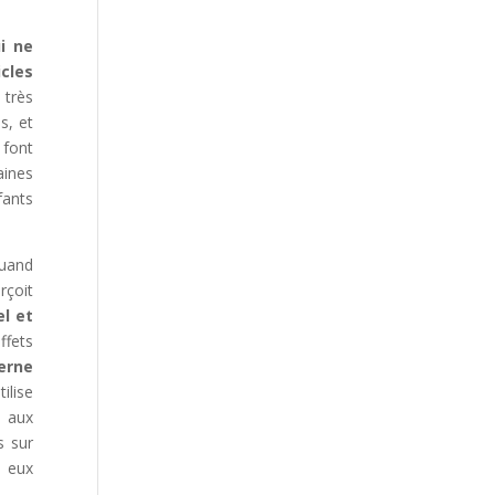
i ne
cles
 très
s, et
 font
aines
fants
quand
rçoit
el et
ffets
erne
ilise
s aux
s sur
e eux