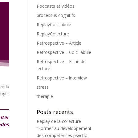
Podcasts et vidéos
processus cognitifs
ReplayCociliabule
ReplayColecture
Retrospective – Article
Retrospective – Co'ciliabule
Retrospective – Fiche de
lecture
Retrospective – interview
marda
stress
inger
thérapie
Posts récents
nter
Replay de la co’lecture
ndes
“Former au développement
des compétences psycho-