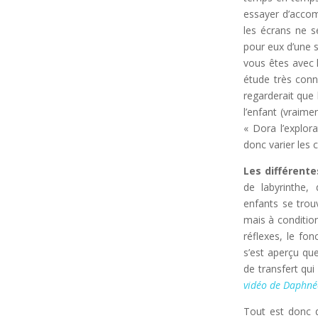
essayer d’acco
les écrans ne s
pour eux d’une s
vous êtes avec 
étude très conn
regarderait que 
l’enfant (vraime
« Dora l’explora
donc varier les 
Les différente
de labyrinthe, 
enfants se trouv
mais à conditio
réflexes, le fo
s’est aperçu que
de transfert qui
vidéo de Daphnée
Tout est donc d