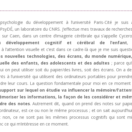
psychologie du développement à l’université Paris-Cité je suis 
PsyDÉ, un laboratoire du CNRS. J’effectue mes travaux de recherches
t sur Caen, dans un centre d’imagerie cérébrale qui s’appelle Cycero
 au
développement cognitif et cérébral de l’enfant
, 
 à l’attention visuelle et c’est dans ce cadre-là que je me suis quest
es nouvelles technologies, des écrans, du monde numérique,
suelle des enfants, des adolescents et des adultes
; parce qu’i
hui on peut utiliser soit du papier/des livres, soit des écrans. On a de
nts à l’université qui utilisent des ordinateurs portables pour prendr
ndre leur cours. La question fondamentale pour moi en ce moment 
support sur lequel on étudie va influencer la mémoire/l’atten
émoriser les informations, la façon de les considérer et mêm
dre des notes
. Autrement dit, quand on prend des notes sur papi
’ordinateur, est-ce ou non le même processus ; et on sait aujourd’hu
st non, ce ne sont pas les mêmes processus cognitifs qui sont m
nc ce qui m’intéresse en ce moment.