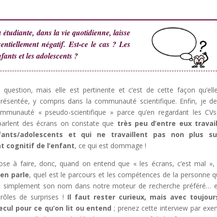
 étudiante, dans la vie quotidienne, laisse
sentiellement négatif. Est-ce le cas ? Les
nfants et les adolescents ?
 question, mais elle est pertinente et c’est de cette façon qu’ell
ésentée, y compris dans la communauté scientifique. Enfin, je de
ommunauté « pseudo-scientifique » parce qu’en regardant les CV
parlent des écrans on constate que
très peu d’entre eux travai
ants/adolescents et qui ne travaillent pas non plus su
 cognitif de l’enfant
, ce qui est dommage !
se à faire, donc, quand on entend que « les écrans, c’est mal », 
 en parle
, quel est le parcours et les compétences de la personne q
nt simplement son nom dans notre moteur de recherche préféré… 
rôles de surprises !
Il faut rester curieux, mais avec toujour
cul pour ce qu’on lit ou entend
; prenez cette interview par exe