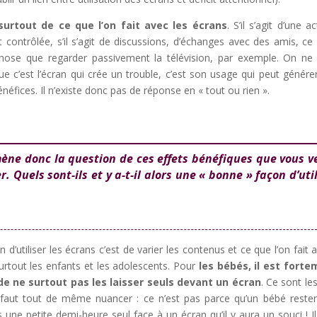
urtout de ce que l’on fait avec les écrans
. S’il s’agit d’une ac
t contrôlée, s’il s’agit de discussions, d’échanges avec des amis, ce 
ose que regarder passivement la télévision, par exemple. On ne
e c’est l’écran qui crée un trouble, c’est son usage qui peut génére
néfices. Il n’existe donc pas de réponse en « tout ou rien ».
mène donc la question de ces effets bénéfiques que vous v
 Quels sont-ils et y a-t-il alors une « bonne » façon d’uti
d’utiliser les écrans c’est de varier les contenus et ce que l’on fait a
urtout les enfants et les adolescents. Pour
les bébés, il est fort
 ne surtout pas les laisser seuls devant un écran
. Ce sont les
il faut tout de même nuancer : ce n’est pas parce qu’un bébé reste
ne petite demi-heure seul face à un écran qu’il y aura un souci ! Il