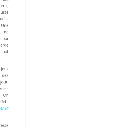
 eux,
juste
uf si
. Une
ui ne
s par
garde
 faut
 jeux
s des
jour,
r les
 ! On
ffets
er la
reste