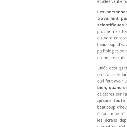
et allez vérifier
Les personnes
travaillent p
scientifiques
proche mais fon
qui vont consta
beaucoup d’écr
pathologies son
qui ne présenten
L’idée c’est qu’
on brasse le lar
qu’il faut avoi
bien, quand on
délétères sur l
qu’une toute
beaucoup d’heur
écrans (une réc
les écrans dep
permettent d’étab