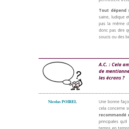
Tout dépend s
saine, ludique e
pas la même ch
donc pas dire qu
soucis ou des bé
A.C. : Cela a
de mentionner.
les écrans ?
Nicolas POIREL
Une bonne façon 
cela concerne s
recommandé de
principales qu’
temps en temps u