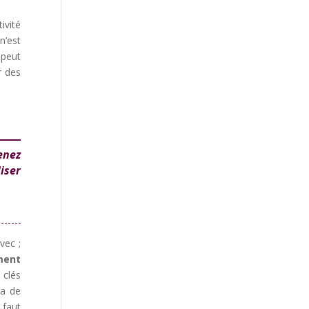
tivité
n’est
 peut
r des
enez
liser
vec ;
ement
 clés
ra de
 faut