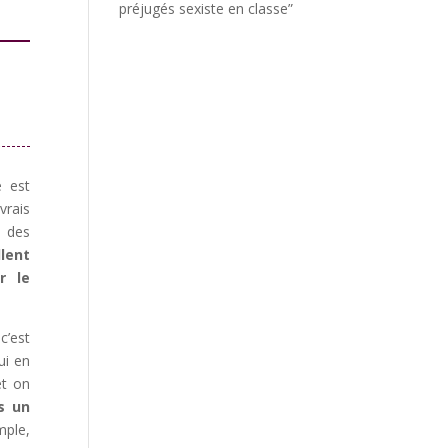
préjugés sexiste en classe”
e est
vrais
s des
llent
r le
c’est
ui en
et on
s un
mple,