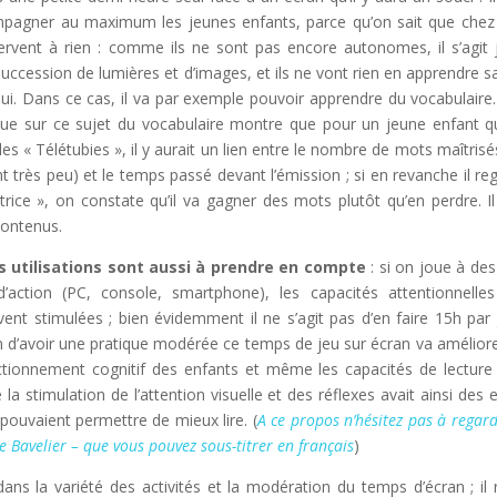
mpagner au maximum les jeunes enfants, parce qu’on sait que chez
ervent à rien : comme ils ne sont pas encore autonomes, il s’agit 
uccession de lumières et d’images, et ils ne vont rien en apprendre sa
lui. Dans ce cas, il va par exemple pouvoir apprendre du vocabulaire
ue sur ce sujet du vocabulaire montre que pour un jeune enfant q
les « Télétubies », il y aurait un lien entre le nombre de mots maîtrisé
nt très peu) et le temps passé devant l’émission ; si en revanche il re
trice », on constate qu’il va gagner des mots plutôt qu’en perdre. Il
contenus.
s utilisations sont aussi à prendre en compte
: si on joue à des
d’action (PC, console, smartphone), les capacités attentionnelle
ent stimulées ; bien évidemment il ne s’agit pas d’en faire 15h par 
n d’avoir une pratique modérée ce temps de jeu sur écran va améliore
nctionnement cognitif des enfants et même les capacités de lecture
 la stimulation de l’attention visuelle et des réflexes avait ainsi des e
 pouvaient permettre de mieux lire. (
A ce propos n’hésitez pas à regard
 Bavelier – que vous pouvez sous-titrer en français
)
ans la variété des activités et la modération du temps d’écran ; il 