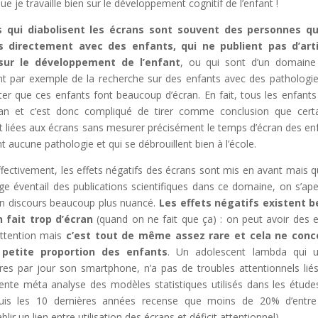
 que je travaille bien sur le développement cognitif de l’enfant !
 qui diabolisent les écrans sont souvent des personnes qu
as directement avec des enfants, qui ne publient pas d’arti
 sur le développement de l’enfant
, ou qui sont d’un domaine
t par exemple de la recherche sur des enfants avec des pathologie
ter que ces enfants font beaucoup d’écran. En fait, tous les enfants
an et c’est donc compliqué de tirer comme conclusion que cert
t liées aux écrans sans mesurer précisément le temps d’écran des en
t aucune pathologie et qui se débrouillent bien à l’école.
effectivement, les effets négatifs des écrans sont mis en avant mais 
ge éventail des publications scientifiques dans ce domaine, on s’ape
r un discours beaucoup plus nuancé.
Les effets négatifs existent b
 fait trop d’écran
(quand on ne fait que ça) : on peut avoir des e
’attention mais
c’est tout de même assez rare et cela ne conc
 petite proportion des enfants
. Un adolescent lambda qui ut
es par jour son smartphone, n’a pas de troubles attentionnels lié
ente méta analyse des modèles statistiques utilisés dans les étude
uis les 10 dernières années recense que moins de 20% d’entr
lir un lien entre utilisation des écrans et déficit attentionnel).