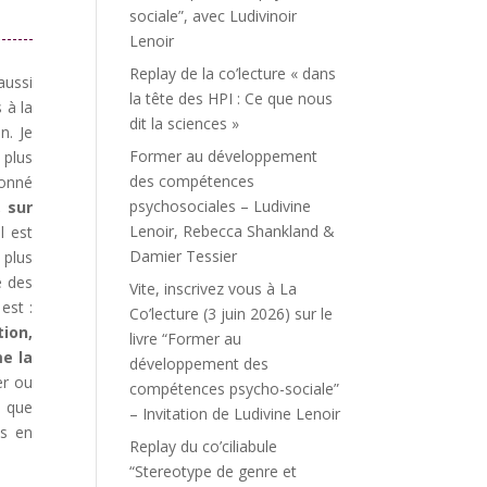
sociale”, avec Ludivinoir
Lenoir
Replay de la co’lecture « dans
aussi
la tête des HPI : Ce que nous
 à la
dit la sciences »
n. Je
Former au développement
plus
des compétences
ionné
psychosociales – Ludivine
 sur
Lenoir, Rebecca Shankland &
l est
Damier Tessier
 plus
e des
Vite, inscrivez vous à La
est :
Co’lecture (3 juin 2026) sur le
tion,
livre “Former au
e la
développement des
er ou
compétences psycho-sociale”
i que
– Invitation de Ludivine Lenoir
is en
Replay du co’ciliabule
“Stereotype de genre et