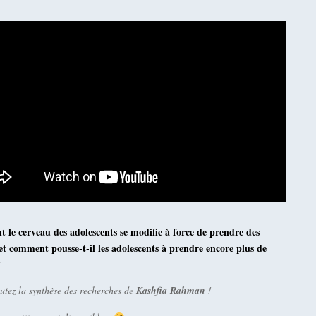
le cerveau des adolescents se modifie à force de prendre des
 et comment pousse-t-il les adolescents à prendre encore plus de
?
utez la synthèse des recherches de
Kashfia Rahman
!