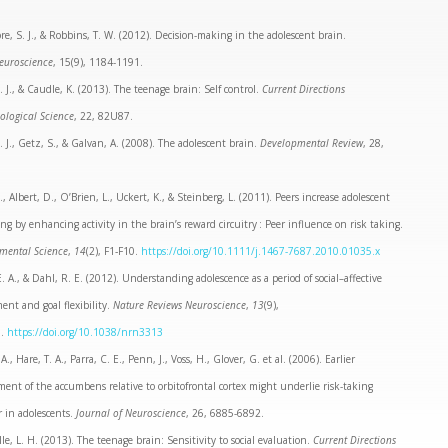
e, S. J., & Robbins, T. W. (2012). Decision-making in the adolescent brain.
euroscience
, 15(9), 1184-1191.
. J., & Caudle, K. (2013). The teenage brain: Self control.
Current Directions
ological Science
, 22, 82U87.
. J., Getz, S., & Galvan, A. (2008). The adolescent brain.
Developmental Review
, 28,
., Albert, D., O’Brien, L., Uckert, K., & Steinberg, L. (2011). Peers increase adolescent
ing by enhancing activity in the brain’s reward circuitry : Peer influence on risk taking.
mental Science
,
14
(2), F1‑F10.
https://doi.org/10.1111/j.1467-7687.2010.01035.x
. A., & Dahl, R. E. (2012). Understanding adolescence as a period of social–affective
nt and goal flexibility.
Nature Reviews Neuroscience
,
13
(9),
0.
https://doi.org/10.1038/nrn3313
A., Hare, T. A., Parra, C. E., Penn, J., Voss, H., Glover, G. et al. (2006). Earlier
ent of the accumbens relative to orbitofrontal cortex might underlie risk-taking
 in adolescents.
Journal of Neuroscience
, 26, 6885-6892.
le, L. H. (2013). The teenage brain: Sensitivity to social evaluation.
Current Directions