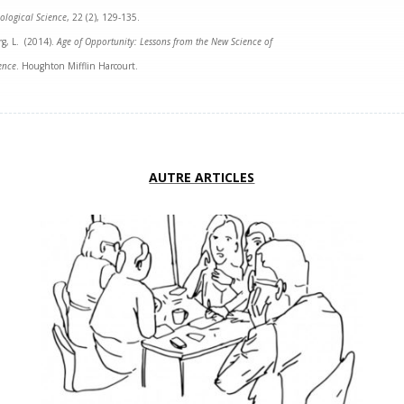
ological Science
, 22 (2), 129-135.
rg, L. (2014).
Age of Opportunity: Lessons from the New Science of
ence
. Houghton Mifflin Harcourt.
AUTRE ARTICLES