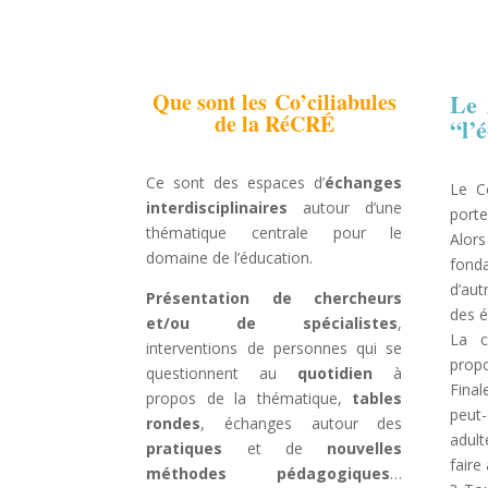
Que sont les
Co’ciliabules
Le 
de la RéCRÉ
“l’
Ce sont des espaces d’
échanges
Le Co
interdisciplinaires
autour d’une
porter
thématique centrale pour le
Alor
domaine de l’éducation.
fond
d’aut
Présentation de chercheurs
des é
et/ou de spécialistes
,
La c
interventions de personnes qui se
propo
questionnent au
quotidien
à
Final
propos de la thématique,
tables
peut-
rondes
, échanges autour des
adult
pratiques
et de
nouvelles
faire
méthodes pédagogiques
…