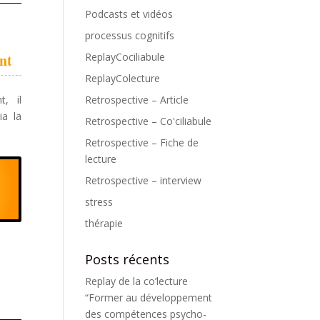
Podcasts et vidéos
processus cognitifs
ReplayCociliabule
nt
ReplayColecture
Retrospective – Article
t, il
ia la
Retrospective – Co'ciliabule
Retrospective – Fiche de
lecture
Retrospective – interview
stress
thérapie
Posts récents
Replay de la co’lecture
“Former au développement
des compétences psycho-