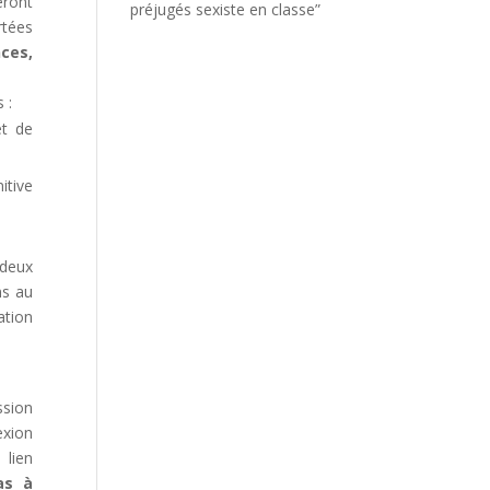
eront
préjugés sexiste en classe”
rtées
ces,
 :
et de
tive
 deux
ns au
ation
ssion
exion
 lien
as à