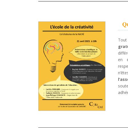
Qu
Tout
grat
diffé
en é
resp
n’êt
l’ass
soute
adhér