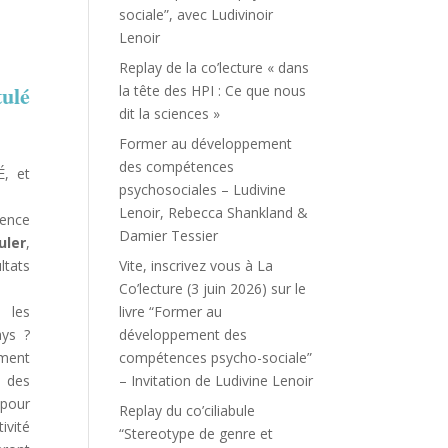
sociale”, avec Ludivinoir
Lenoir
Replay de la co’lecture « dans
tulé
la tête des HPI : Ce que nous
dit la sciences »
Former au développement
des compétences
É, et
psychosociales – Ludivine
Lenoir, Rebecca Shankland &
tence
Damier Tessier
uler
,
ltats
Vite, inscrivez vous à La
Co’lecture (3 juin 2026) sur le
t les
livre “Former au
ays ?
développement des
mment
compétences psycho-sociale”
e des
– Invitation de Ludivine Lenoir
 pour
Replay du co’ciliabule
ivité
“Stereotype de genre et