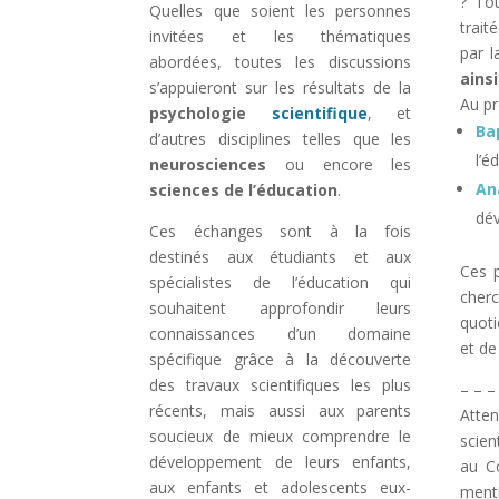
? To
Quelles que soient les personnes
trait
invitées et les thématiques
par 
abordées, toutes les discussions
ains
s’appuieront sur les résultats de la
Au pr
psychologie
scientifique
, et
Ba
d’autres disciplines telles que les
l’é
neurosciences
ou encore les
An
sciences de l’éducation
.
dé
Ces échanges sont à la fois
destinés aux étudiants et aux
Ces p
spécialistes de l’éducation qui
cherc
souhaitent approfondir leurs
quoti
connaissances d’un domaine
et de
spécifique grâce à la découverte
des travaux scientifiques les plus
– – –
récents, mais aussi aux parents
Atte
soucieux de mieux comprendre le
scien
développement de leurs enfants,
au Co
aux enfants et adolescents eux-
ment