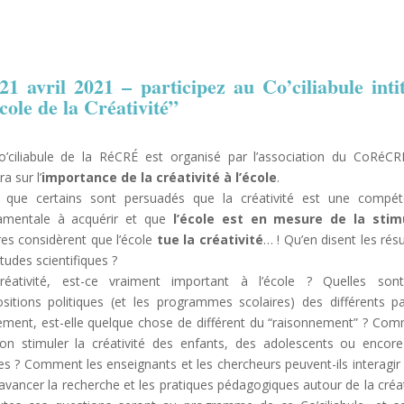
21 avril 2021 – participez au Co’ciliabule inti
école de la Créativité”
’ciliabule de la RéCRÉ est organisé par l’association du CoRéCR
a sur l’
importance de la créativité à l’école
.
s que certains sont persuadés que la créativité est une compé
amentale à acquérir et que
l’école est en mesure de la stim
res considèrent que l’école
tue la créativité
… ! Qu’en disent les résu
tudes scientifiques ?
réativité, est-ce vraiment important à l’école ? Quelles son
sitions politiques (et les programmes scolaires) des différents p
ement, est-elle quelque chose de différent du “raisonnement” ? Co
on stimuler la créativité des enfants, des adolescents ou encor
es ? Comment les enseignants et les chercheurs peuvent-ils interagir
 avancer la recherche et les pratiques pédagogiques autour de la créat