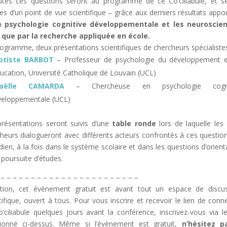
utes ces questions seront au programme de ce Co’ciliabule, et s
ées d’un point de vue scientifique – grâce aux derniers résultats appo
la
psychologie cognitive développementale et les neuroscien
i que par la recherche appliquée en école.
ogramme, deux présentations scientifiques de chercheurs spécialistes
ptiste BARBOT
– Professeur de psychologie du développement 
ducation, Université Catholique de Louvain (UCL)
aëlle CAMARDA
– Chercheuse en psychologie cogni
veloppementale (UCL)
résentations seront suivis d’une
table ronde
lors de laquelle les
heurs dialogueront avec différents acteurs confrontés à ces questio
dien, à la fois dans le système scolaire et dans les questions d’orient
 poursuite d’études.
 – – – – – – – – – – – – – – – – – – – – – – –
ntion, cet évènement gratuit est avant tout un espace de discu
tifique, ouvert à tous. Pour vous inscrire et recevoir le lien de conn
’ciliabule quelques jours avant la conférence, inscrivez-vous via le
ionné ci-dessus.
Même si l’évènement est gratuit,
n’hésitez p